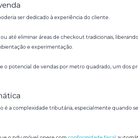
 venda
deria ser dedicado à experiência do cliente.
 ou até eliminar áreas de checkout tradicionais, liberand
mbientação e experimentação.
 o potencial de vendas por metro quadrado, um dos pri
mática
ro é a complexidade tributária, especialmente quando se
r que o pdv móvel opere com
conformidade fiscal
automát