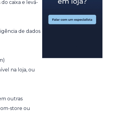
do caixa e levá-
ligência de dados
m)
vel na loja, ou
 em outras
from-store ou