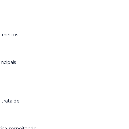
o metros
ncipais
 trata de
ica, respeitando