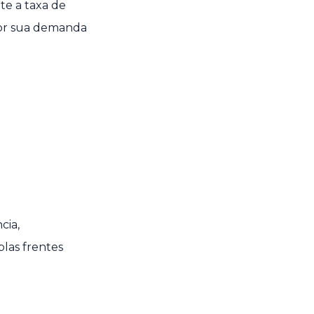
te a taxa de
lhor sua demanda
cia,
las frentes