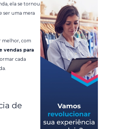
nda, ela se tornou
e ser uma mera
r melhor, com
e vendas para
formar cada
da.
cia de