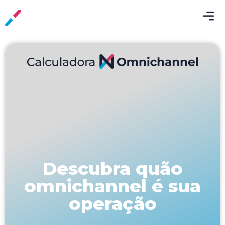
Calculadora
Omnichannel
Descubra quão
omnichannel é sua
operação