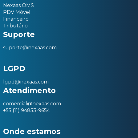
Nexaas OMS
PDV Móvel
Financeiro
Tributário
Suporte
suporte@nexaas.com
LGPD
lgpd@nexaas.com
Atendimento
comercial@nexaas.com
+55 (11) 94853-9654
Onde estamos