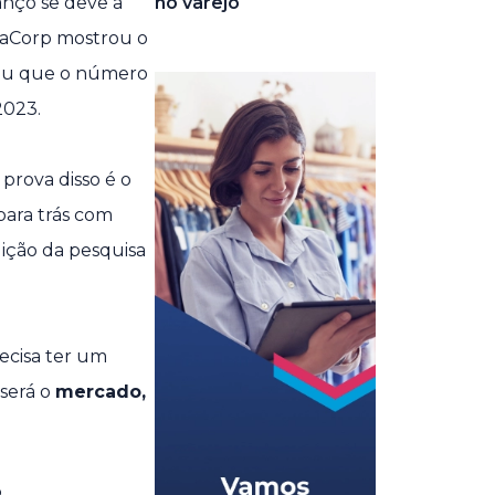
anço se deve a
no varejo
aCorp mostrou o
tou que o número
2023.
prova disso é o
ara trás com
ição da pesquisa
ecisa ter um
 será o
mercado,