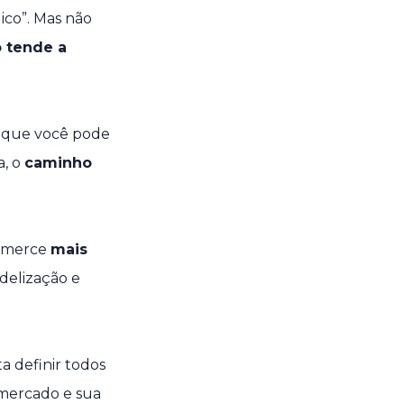
ico”. Mas não
 tende a
a que você pode
a, o
caminho
ommerce
mais
delização e
a definir todos
 mercado e sua