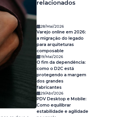
relacionados
28/Mai/2026
Varejo online em 2026:
a migração do legado
para arquiteturas
composable
19/Mai/2026
O fim da dependência:
como o D2C está
protegendo a margem
dos grandes
fabricantes
29/Abr/2026
PDV Desktop e Mobile:
Como equilibrar
estabilidade e agilidade