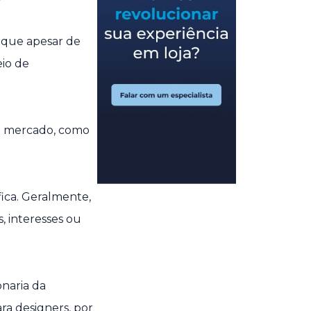
?
, que apesar de
eio de
 mercado, como
fica. Geralmente,
, interesses ou
naria da
a designers, por