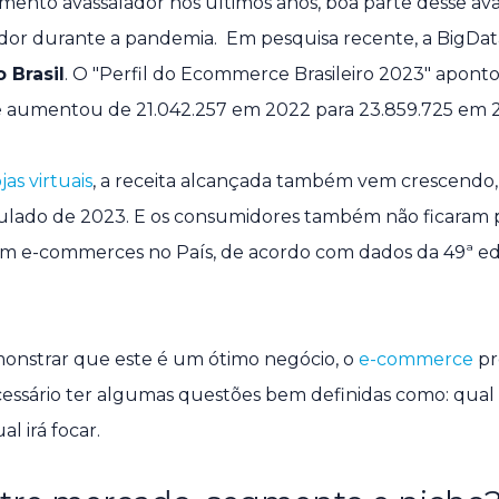
mento avassalador nos últimos anos, boa parte desse av
r durante a pandemia. Em pesquisa recente, a BigDat
 Brasil
. O "Perfil do Ecommerce Brasileiro 2023" apon
 e aumentou de 21.042.257 em 2022 para 23.859.725 em 
ojas virtuais
, a receita alcançada também vem crescendo, 
ulado de 2023. E os consumidores também não ficaram p
m e-commerces no País, de acordo com dados da 49ª ed
onstrar que este é um ótimo negócio, o
e-commerce
pr
necessário ter algumas questões bem definidas como: qual
al irá focar.