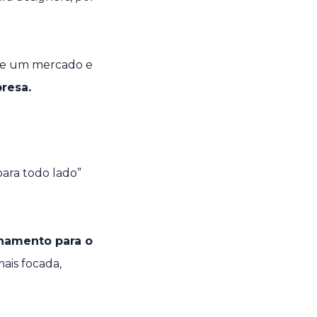
 de um mercado e
resa.
para todo lado”
namento para o
mais focada,