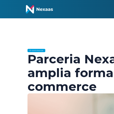
E-commerce
Parceria Nex
amplia form
commerce