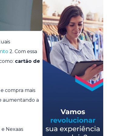
tuais
nto
2. Com essa
 como:
cartão de
de compra mais
s e aumentando a
p e Nexaas