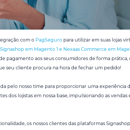
ntegração com o
PagSeguro
para utilizar em suas lojas vir
 Signashop em Magento 1 e Nexaas Commerce em Mage
 de pagamento aos seus consumidores de forma prática,
ue seu cliente procura na hora de fechar um pedido!
ida pelo nosso time para proporcionar uma experiência 
entes dos lojistas em nossa base, impulsionando as venda
cionalidade, os nossos clientes das plataformas Signasho