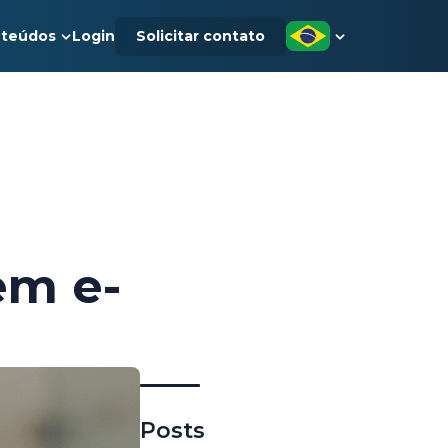
teúdos
Login
Solicitar contato
em e-
Posts