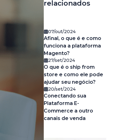
relacionados
07/out/2024
Afinal, o que é e como
funciona a plataforma
Magento?
27/set/2024
O que é o ship from
store e como ele pode
ajudar seu negócio?
20/set/2024
Conectando sua
Plataforma E-
Commerce a outro
canais de venda