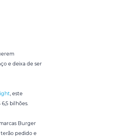
querem
ço e deixa de ser
ight
, este
6,5 bilhões.
 marcas Burger
 terão pedido e