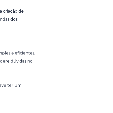
a criação de
andas dos
les e eficientes,
 gere dúvidas no
deve ter um