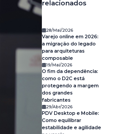
relacionados
28/Mai/2026
Varejo online em 2026:
a migração do legado
para arquiteturas
composable
19/Mai/2026
O fim da dependência:
como o D2C está
protegendo a margem
dos grandes
fabricantes
29/Abr/2026
PDV Desktop e Mobile:
Como equilibrar
estabilidade e agilidade