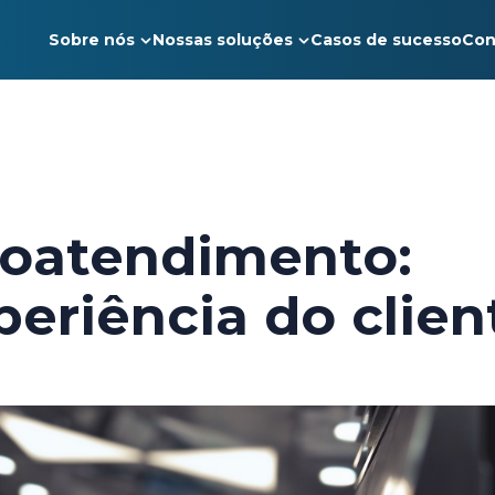
Sobre nós
Nossas soluções
Casos de sucesso
Con
toatendimento:
eriência do clien