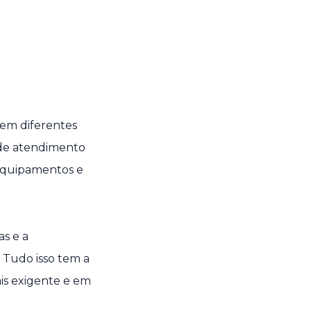
em diferentes
s de atendimento
 equipamentos e
s e a
l. Tudo isso tem a
is exigente e em